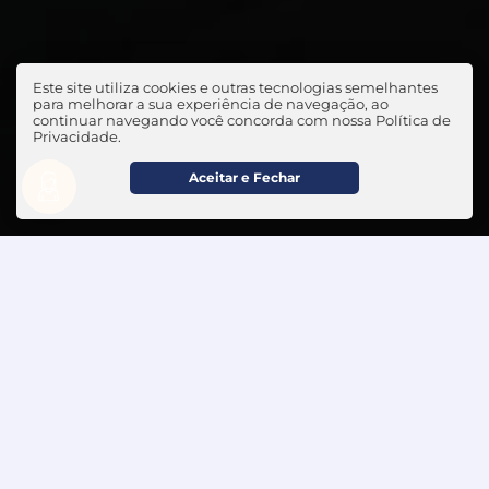
Este site utiliza cookies e outras tecnologias semelhantes
para melhorar a sua experiência de navegação, ao
continuar navegando você concorda com nossa Política de
Privacidade.
Aceitar e Fechar
5
Avaliações
(248)
Deixe seu Comentário