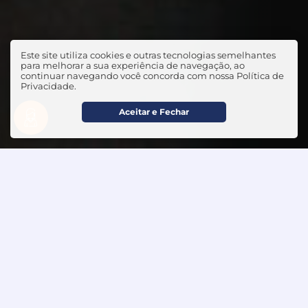
Este site utiliza cookies e outras tecnologias semelhantes
para melhorar a sua experiência de navegação, ao
continuar navegando você concorda com nossa Política de
Privacidade.
Aceitar e Fechar
5
Avaliações
(248)
Deixe seu Comentário